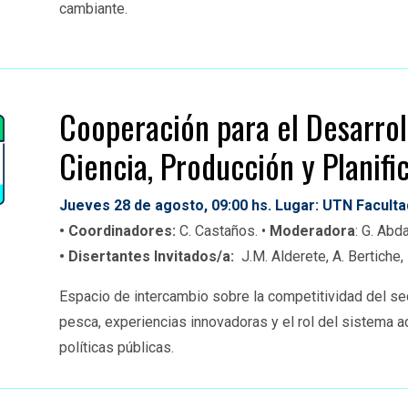
cambiante.
Cooperación para el
D
esarro
C
iencia,
P
roducción y
P
lanifi
Jueves 28 de agosto, 09:00
hs. Lugar: UTN Facult
• Coordinadores:
C. Castaños. •
Moderadora
: G. Abda
•
Disertantes Invitados/a
:
J.M. Alderete, A.
Bertiche
,
Espacio de intercambio sobre la competitividad del sect
pesca, experiencias innovadoras y el rol del sistema a
políticas públicas.