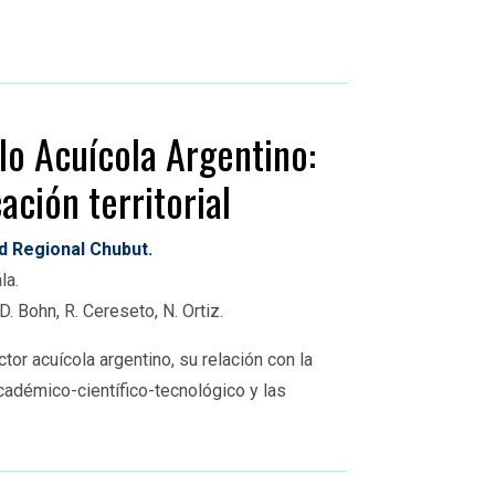
llo
A
cuícola
A
rgentino:
cación territorial
ad Regional Chubut.
la.
D.
Bohn
,
R.
Cereseto
,
N. Ortiz.
or acuícola argentino, su relación con la
cadémico-científico-tecnológico y las